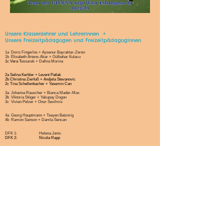
Unsere Klassenlehrer und Lehrerinnen +
Unsere Freizeitpädagogen und Freizeitpädagoginnen
1a Doris Fingerlos + Aysenur Bayraktar-Zeren
1b Elisabeth Artens-Akar +
Gülbahar Ku
lacu
​1c Vera T
essarek
+ Dafina Morina
2a Selina Kerbler + Levent Patlak
2b Christina Zierfuß + Andjela Stevanovic
2c Tina Schellenbacher + Yasemin Can
3a Johanna Rauscher + Bianca Mader-Max
3b Viktoria Stöger + Yakupay Dogan
3c Vivien Pelzer + Onur Sevilmis
4a Georg Hauptmann + Tseyen Batzorig
4b Ramon Sanson + Damla Sencan
DFK 1: Helena Janis
DFK 2:
Nicola Rapp
TeamlehrerInnen: Anna Wallner, Dicle Cankaya, Stefanie Moser, Maria Paul, Charlotte
Weiss, Luna Marie Pospisil, Benedikt Kofler
Hausspringrinnen der FZ Pädagogen: Liudmyla Nor, Mirija Foissner-Husovic
Religion: röm.kath: Miriam Cserko und Sara Davidovic
evang.: Ingeborg Böck-List
orthodox.: Bojan Colakovic
islam.: Emina Ajanovic
Textiles Werken: Nora Somogyi
Muttersprachl. Lehrerin: Dragana Peric
Sprachheillehrerin: leider unbesetzt